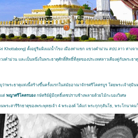
i Khottabong) ตั้งอยู่ริมฝั่งแม่น้ำโขง เมืองท่าแขก แขวงคำม่วน สปป.ลาว ห่าง
วงคำม่วน และเป็นหนึ่งในพระธาตุศักดิ์สิทธิ์ที่สุดของประเทศลาวเคียงคู่กับพระธาต
ุว่าพระธาตุแห่งนี้สร้างขึ้นครั้งแรกในสมัยอาณาจักรศรีโคตรบูร โดยพระเจ้าสุม
์แด่
พญาศรีโคตรบอง
กษัตริย์ผู้มีฤทธิ์เดชปราบช้างพลายด้วยไม้กะบองวิเศษ
ฐานพระสารีริกธาตุของพระพุทธเจ้า 4 พระองค์ ได้แก่ พระกุกกุสันโธ, พระโกน