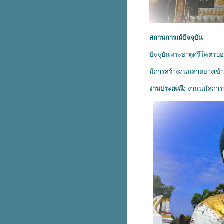
สถานการณ์ปัจจุบัน
ปัจจุบันพระธาตุศรีโคตรบอ
มีการสร้างถนนลาดยางเข้า
งานประเพณี:
งานนมัสการพร