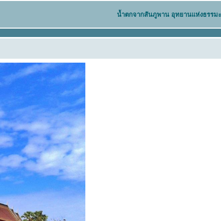
น้ำตกจากสันภูพาน อุทยานแห่งธรรมะ 