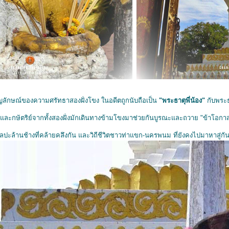
ญลักษณ์ของความศรัทธาสองฝั่งโขง ในอดีตถูกนับถือเป็น
"พระธาตุพี่น้อง"
กับพระ
งและกษัตริย์จากทั้งสองฝั่งมักเดินทางข้ามโขงมาช่วยกันบูรณะและถวาย "ข้าโอกาส" 
ลปะล้านช้างที่คล้ายคลึงกัน และวิถีชีวิตชาวท่าแขก-นครพนม ที่ยังคงไปมาหาสู่กั