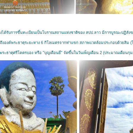
งได้รับการขึ้นทะเบียนเป็นโบราณสถานแห่งชาติของ สปป.ลาว มีการบูรณะปฏิสังขรณ
ถึงองค์พระธาตุระยะทาง 6 กิโลเมตรจากท่าแขก สภาพแวดล้อมประกอบด้วยสิม (โ
ะธาตุศรีโคตรบอง หรือ "บุญเดือนยี่" จัดขึ้นในวันเพ็ญเดือน 2 (ประมาณเดือน