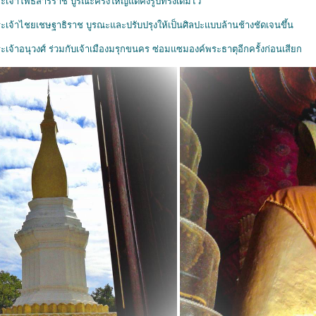
ะเจ้าโพธิสารราช บูรณะครั้งใหญ่แต่คงรูปทรงเดิมไว้
ระเจ้าไชยเชษฐาธิราช บูรณะและปรับปรุงให้เป็นศิลปะแบบล้านช้างชัดเจนขึ้น
ะเจ้าอนุวงศ์ ร่วมกับเจ้าเมืองมรุกขนคร ซ่อมแซมองค์พระธาตุอีกครั้งก่อนเสียก