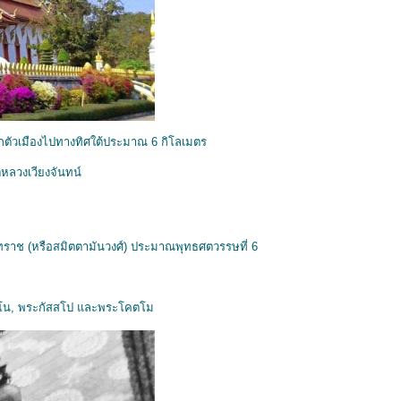
จากตัวเมืองไปทางทิศใต้ประมาณ 6 กิโลเมตร
ุหลวงเวียงจันทน์
ินทราช (หรือสมิตตามันวงศ์) ประมาณพุทธศตวรรษที่ 6
าคมโน, พระกัสสโป และพระโคตโม